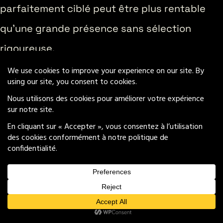
parfaitement ciblé peut être plus rentable
qu’une grande présence sans sélection
rigoureuse.
MONACO YACHT SHOW,
CANNES YACHTING FESTIVAL OU
LES VOILES DE SAINT-TROPEZ :
LEQUEL CHOISIR ?
Le Monaco Yacht Show, le Cannes Yachting
Festival et Les Voiles de Saint-Tropez sont